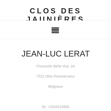
CLOS DES
JAUNIÈRES
JEAN-LUC LERAT
Chaussée Belle-Vue, 2A
7322 Ville-Pommeroeul
Belgique
fix: +3265623806