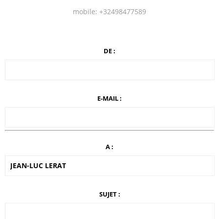
mobile: +32498477589
DE :
E-MAIL :
A :
SUJET :